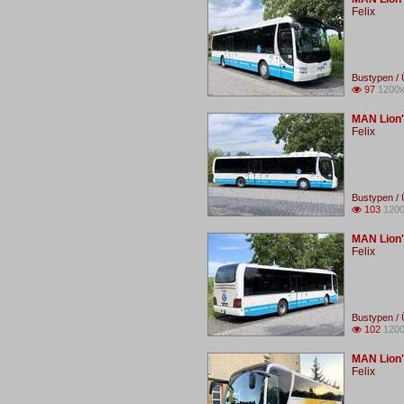
Felix
Bustypen / 
97
1200x

MAN Lion'
Felix
Bustypen / 
103
1200

MAN Lion'
Felix
Bustypen / 
102
1200

MAN Lion'
Felix