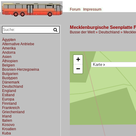
Forum
Impressum
Mecklenburgische Seenplatte 
Busse der Welt
»
Deutschland
»
Meckle
Ägypten
Alternative Antriebe
Amerika
Andorra
Asien
+
Äthiopien
Karte
Belgien
−
Bosnien-Herzegowina
Bulgarien
Bustypen
Dänemark
Deutschland
England
Estland
Europa
Finnland
Frankreich
Griechenland
Irland
Italien
Kosovo
Kroatien
Kuba