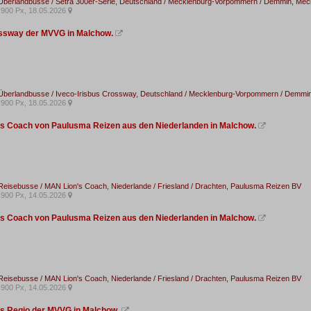
Überlandbusse / Setra 300er-Serie
,
Deutschland / Mecklenburg-Vorpommern / Demmin, Me
900 Px, 18.05.2026

ssway der MVVG in Malchow.

Überlandbusse / Iveco-Irisbus Crossway
,
Deutschland / Mecklenburg-Vorpommern / Demmi
900 Px, 18.05.2026

s Coach von Paulusma Reizen aus den Niederlanden in Malchow.

 Reisebusse / MAN Lion's Coach
,
Niederlande / Friesland / Drachten, Paulusma Reizen BV
900 Px, 14.05.2026

s Coach von Paulusma Reizen aus den Niederlanden in Malchow.

 Reisebusse / MAN Lion's Coach
,
Niederlande / Friesland / Drachten, Paulusma Reizen BV
900 Px, 14.05.2026

s Regio der MVVG in Malchow.
