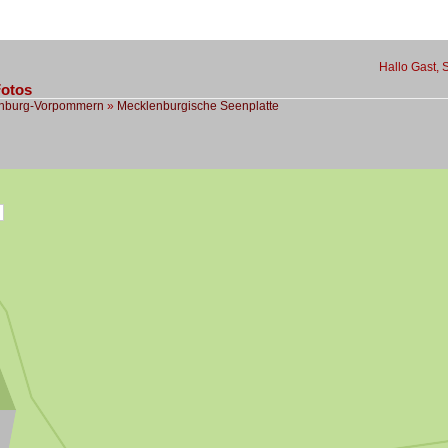
Hallo Gast, 
Fotos
nburg-Vorpommern
»
Mecklenburgische Seenplatte