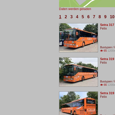
Daten werden geladen
1
2
3
4
5
6
7
8
9
10
Setra 317
Felix
Bustypen / 
65
1200x

Setra 319
Felix
Bustypen / 
66
1200x

Setra 319
Felix