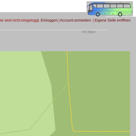
Sie sind nicht eingeloggt.
Einloggen
|
Account anmelden
|
Eigene Seite eröffnen
783 Bilder