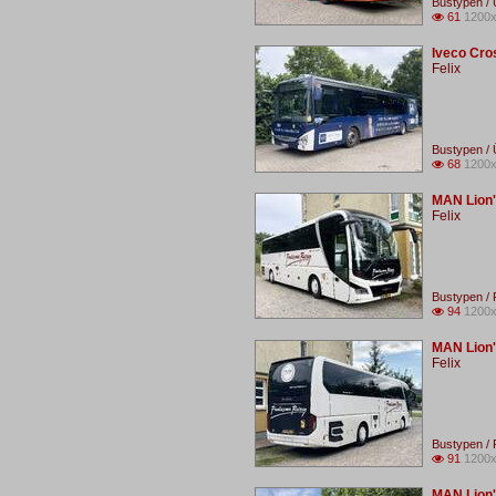
Bustypen / 
61
1200x

Iveco Cro
Felix
Bustypen / 
68
1200x

MAN Lion'
Felix
Bustypen /
94
1200x

MAN Lion'
Felix
Bustypen /
91
1200x

MAN Lion'