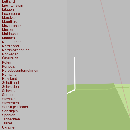
Lettland
Liechtenstein
Litauen
Luxemburg
Marokko
Mauritius
Mazedonien
Mexiko
Moldawien
Monaco
Niederlande
Nordirland
Nordmazedonien
Norwegen
Österreich
Polen
Portugal
Reisebusunternehmen
Rumänien
Russland
Schottland
Schweden
Schweiz
Serbien
Slowakei
Slowenien
Sonstige Länder
Sonstiges
Spanien
Tschechien
Türkei
Ukraine