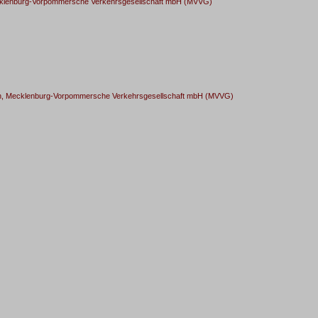
cklenburg-Vorpommersche Verkehrsgesellschaft mbH (MVVG)
n, Mecklenburg-Vorpommersche Verkehrsgesellschaft mbH (MVVG)