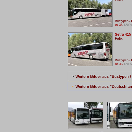
Bustypen / 
36
1200x

Setra 415
Felix
Bustypen / 
36
1200x

Weitere Bilder aus "Bustypen /
Weitere Bilder aus "Deutschla