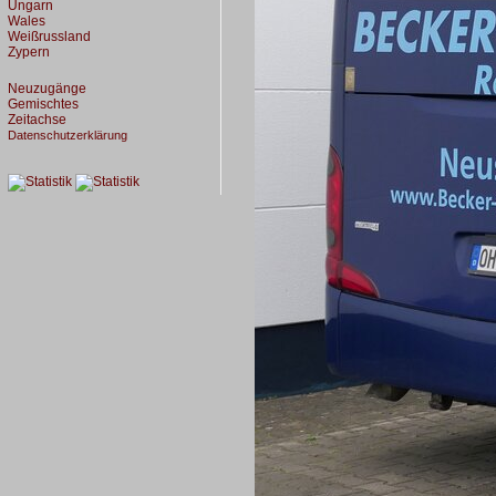
Ungarn
Wales
Weißrussland
Zypern
Neuzugänge
Gemischtes
Zeitachse
Datenschutzerklärung