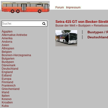
Forum
Impressum
Setra 415 GT von Becker-Streli
Busse der Welt
»
Bustypen
»
Reisebuss
Ägypten
Bustypen / R
Alternative Antriebe
Deutschland
Amerika
Andorra
Asien
Äthiopien
Belgien
Bosnien-Herzegowina
Bulgarien
Bustypen
Dänemark
Deutschland
England
Estland
Europa
Finnland
Frankreich
Griechenland
Irland
Italien
Kosovo
Kroatien
Kuba