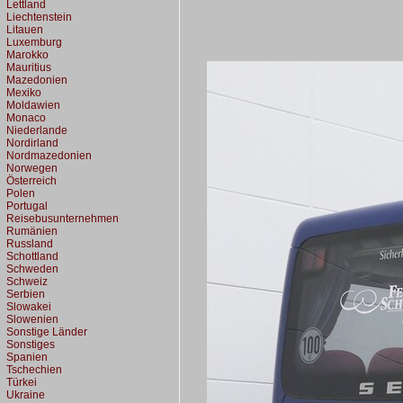
Lettland
Liechtenstein
Litauen
Luxemburg
Marokko
Mauritius
Mazedonien
Mexiko
Moldawien
Monaco
Niederlande
Nordirland
Nordmazedonien
Norwegen
Österreich
Polen
Portugal
Reisebusunternehmen
Rumänien
Russland
Schottland
Schweden
Schweiz
Serbien
Slowakei
Slowenien
Sonstige Länder
Sonstiges
Spanien
Tschechien
Türkei
Ukraine