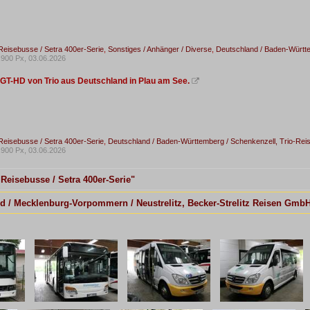
Reisebusse / Setra 400er-Serie
,
Sonstiges / Anhänger / Diverse
,
Deutschland / Baden-Württ
900 Px, 03.06.2026
 GT-HD von Trio aus Deutschland in Plau am See.

Reisebusse / Setra 400er-Serie
,
Deutschland / Baden-Württemberg / Schenkenzell, Trio-R
900 Px, 03.06.2026
 Reisebusse / Setra 400er-Serie"
nd / Mecklenburg-Vorpommern / Neustrelitz, Becker-Strelitz Reisen Gmb