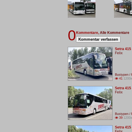
0
Kommentare,
Alle Kommentare
Kommentar verfassen
Setra 415
Felix
Bustypen / 
41
1200x

Setra 415
Felix
Bustypen / 
39
1200x

Setra 415
Felix