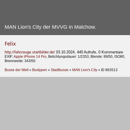
MAN Lion's City der MVVG in Malchow.
Felix
http://fahrzeuge.startbilder.de/
03.10.2024, 440 Aufrufe, 0 Kommentare
EXIF:
Apple iPhone 14 Pro
, Belichtungsdauer: 1/2353, Blende: 89/50, ISO80,
Brennweite: 343/50
Busse der Welt
»
Bustypen
»
Stadtbusse
»
MAN Lion's City
»
ID 863513