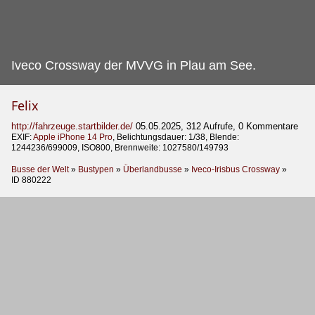
Iveco Crossway der MVVG in Plau am See.
Felix
http://fahrzeuge.startbilder.de/
05.05.2025, 312 Aufrufe, 0 Kommentare
EXIF:
Apple iPhone 14 Pro
, Belichtungsdauer: 1/38, Blende:
1244236/699009, ISO800, Brennweite: 1027580/149793
Busse der Welt
»
Bustypen
»
Überlandbusse
»
Iveco-Irisbus Crossway
»
ID 880222