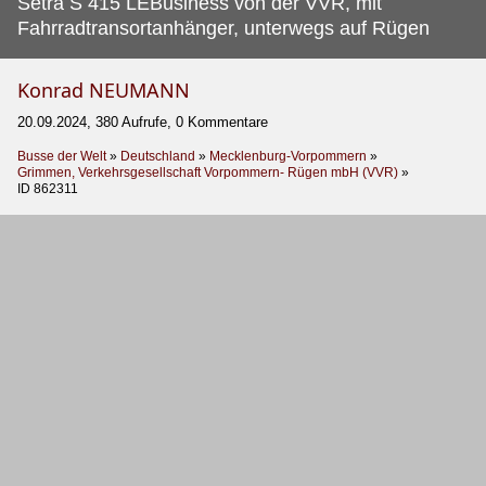
Setra S 415 LEBusiness von der VVR, mit
Fahrradtransortanhänger, unterwegs auf Rügen
Konrad NEUMANN
20.09.2024, 380 Aufrufe, 0 Kommentare
Busse der Welt
»
Deutschland
»
Mecklenburg-Vorpommern
»
Grimmen, Verkehrsgesellschaft Vorpommern- Rügen mbH (VVR)
»
ID 862311