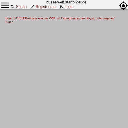
busse-welt.startbilder.de
Suche
Registrieren
Login
Setra S 415 LEBusiness von der VVR, mit Fahrradtransortanhänger, unterwegs auf
Rügen