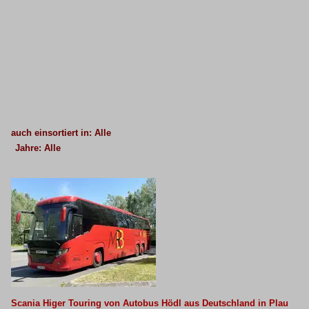
auch einsortiert in: Alle
Jahre: Alle
×
×
Alle Kategorien
Alle Jahre
Bustypen
2020
Reisebusse
2024
Scania Higer Touring
2025
Van Hool TXxx
Scania Higer Touring von Autobus Hödl aus Deutschland in Plau