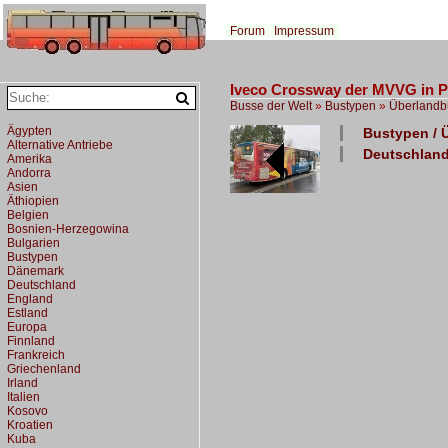
Forum
Impressum
Iveco Crossway der MVVG in P
Busse der Welt
»
Bustypen
»
Überlandb
Ägypten
Bustypen / 
Alternative Antriebe
Deutschland
Amerika
Andorra
Asien
Äthiopien
Belgien
Bosnien-Herzegowina
Bulgarien
Bustypen
Dänemark
Deutschland
England
Estland
Europa
Finnland
Frankreich
Griechenland
Irland
Italien
Kosovo
Kroatien
Kuba