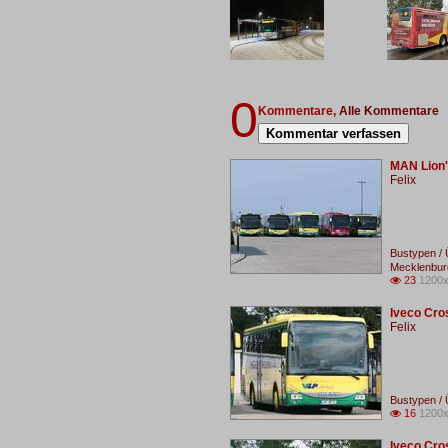
0
Kommentare,
Alle Kommentare
Kommentar verfassen
MAN Lion'
Felix
Bustypen / 
Mecklenbur
23
1200x

Iveco Cro
Felix
Bustypen / 
16
1200x

Iveco Cro