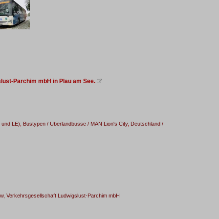
slust-Parchim mbH in Plau am See.

 und LE)
,
Bustypen / Überlandbusse / MAN Lion's City
,
Deutschland /
, Verkehrsgesellschaft Ludwigslust-Parchim mbH