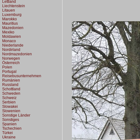
Lettland
Liechtenstein
Litauen
Luxemburg
Marokko
Mauritius
Mazedonien
Mexiko
Moldawien
Monaco
Niederlande
Nordirland
Nordmazedonien
Norwegen
Österreich
Polen
Portugal
Reisebusunternehmen
Rumänien
Russland
Schottland
Schweden
Schweiz
Serbien
Slowakei
Slowenien
Sonstige Länder
Sonstiges
Spanien
Tschechien
Türkei
Ukraine