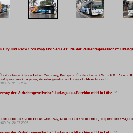
s City und Iveco Crossway und Setra 415 NF der Verkehrsgesellschaft Ludwig
Überlandbusse / Iveco-Irisbus Crossway
,
Bustypen / Überlandbusse / Setra 400er-Serie (NF
g-Vorpommern / Hagenow, Verkehrsgesellschaft Ludwigslust-Parchim mbH
900 Px, 31.07.2026
ssway der Verkehrsgesellschaft Ludwigslust-Parchim mbH in Lübz.

Überlandbusse / Iveco-Irisbus Crossway
,
Deutschland / Mecklenburg-Vorpommern / Hagenow
900 Px, 20.07.2026
ssway der Verkehrsgesellschaft Ludwigslust-Parchim mbH in Lübz.
