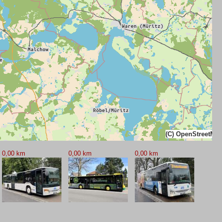
(C) OpenStreetMa
0,00 km
0,00 km
0,00 km